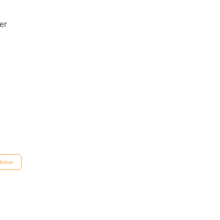
er
binar