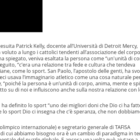
gesuita Patrick Kelly, docente all’Università di Detroit Mercy,
oluto a lungo i cattolici tendenti all’associazione del corp
, ha spiegato, veniva esaltata la persona come “un'unità di co
seguito, “c’era una relazione tra fede e cultura che tendeva
tiane, come lo sport. San Paolo, l’apostolo delle genti, ha sv
reci usava l’immaginario atletico come una cosa naturale pe
y, “poiché la persona è un’unità di corpo, anima, mente e spir
to su di noi e influiscono anche sulla nostra relazione con 
 ha definito lo sport “uno dei migliori doni che Dio ci ha fatt
nte lo sport Dio ci insegna che c’è speranza, che non dobbia
mpico internazionale) e segretario generale di TAFISA
ciò di cui abbiamo bisogno ora è un cambio di paradigma in t
entale del puzzle globale. E ancora una volta può aiutare a