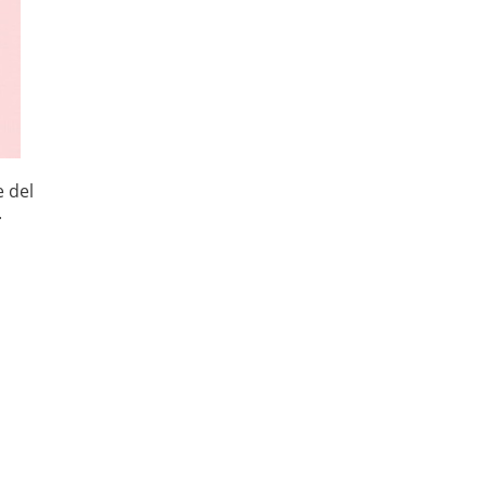
e del
.