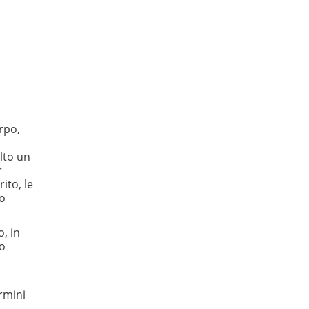
o
rpo,
olto un
r
ito, le
lo
o, in
mo
ermini