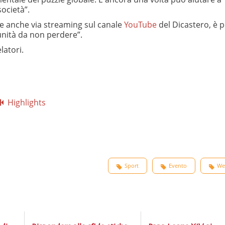
ocietà”.
e anche via streaming sul canale
YouTube
del Dicastero, è p
unità da non perdere”.
latori.
Highlights
Sport
Evento
We