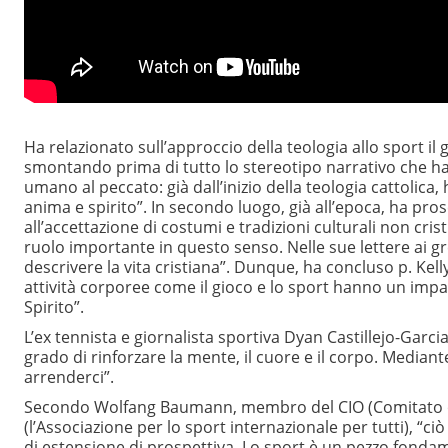
Ha relazionato sull’approccio della teologia allo sport il 
smontando prima di tutto lo stereotipo narrativo che ha v
umano al peccato: già dall’inizio della teologia cattolica
anima e spirito”. In secondo luogo, già all’epoca, ha pro
all’accettazione di costumi e tradizioni culturali non cris
ruolo importante in questo senso. Nelle sue lettere ai g
descrivere la vita cristiana”. Dunque, ha concluso p. Kell
attività corporee come il gioco e lo sport hanno un impat
Spirito”.
L’ex tennista e giornalista sportiva Dyan Castillejo-Garcia
grado di rinforzare la mente, il cuore e il corpo. Media
arrenderci”.
Secondo Wolfang Baumann, membro del CIO (Comitato oli
(l’Associazione per lo sport internazionale per tutti), “
di estensione di prospettiva. Lo sport è un pezzo fondam