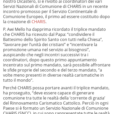
nostro Dicastero, si è rivolto ai coordinatori dei vari
Servizi Nazionali di Comunione di CHARIS in un recente
incontro promosso per il Servizio Continentale di
Comunione Europeo, il primo ad essere costituito dopo
la creazione di
CHARIS
.
P. Awi Mello ha dapprima ricordato il triplice mandato
che CHARIS ha ricevuto dal Papa: “condividere il
Battesimo dello Spirito Santo con tutti nella Chiesa”,
“lavorare per l’unità dei cristiani” e “incentivare la
promozione umana nel servizio ai bisognosi”,
auspicando che negli incontri successivi tra i
coordinatori, dopo questo primo appuntamento
incentrato sul primo mandato, sarà possibile affrontare
le sfide proprie del secondo e del terzo mandato, “a
volte meno presenti in diverse realtà carismatiche in
tutto il mondo”.
Perché CHARIS possa portare avanti il triplice mandato,
ha proseguito, “deve essere capace di generare
comunione tra tutte le realtà della ‘corrente di grazia’
del Rinnovamento Carismatico Cattolico. Perciò in ogni
Paese si è formato un Servizio Nazionale di Comunione
CHARIS (SNCC), in cui sono rappresentate tutte le realtà