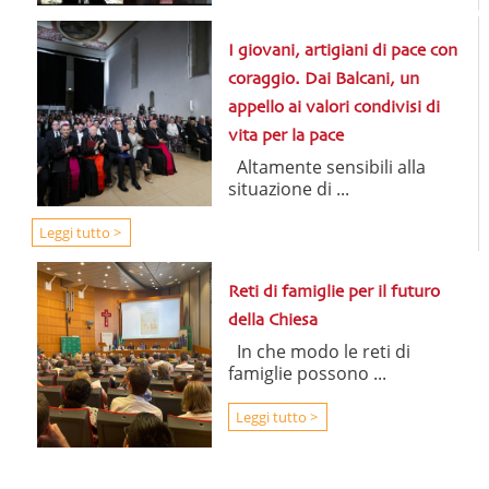
I giovani, artigiani di pace con
coraggio. Dai Balcani, un
appello ai valori condivisi di
vita per la pace
Altamente sensibili alla
situazione di ...
Leggi tutto >
Reti di famiglie per il futuro
della Chiesa
In che modo le reti di
famiglie possono ...
Leggi tutto >