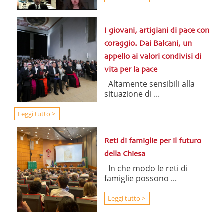
I giovani, artigiani di pace con
coraggio. Dai Balcani, un
appello ai valori condivisi di
vita per la pace
Altamente sensibili alla
situazione di ...
Leggi tutto >
Reti di famiglie per il futuro
della Chiesa
In che modo le reti di
famiglie possono ...
Leggi tutto >