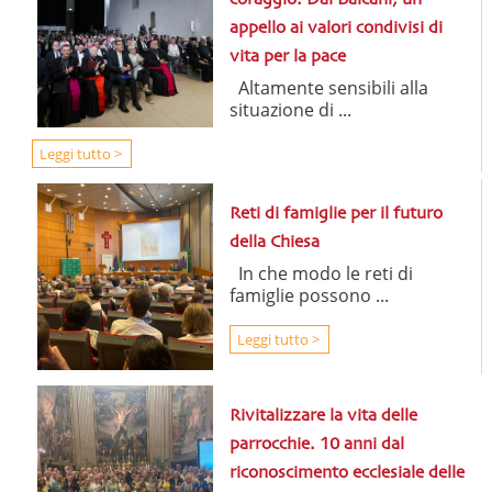
coraggio. Dai Balcani, un
appello ai valori condivisi di
vita per la pace
Altamente sensibili alla
situazione di ...
Leggi tutto >
Reti di famiglie per il futuro
della Chiesa
In che modo le reti di
famiglie possono ...
Leggi tutto >
Rivitalizzare la vita delle
parrocchie. 10 anni dal
riconoscimento ecclesiale delle