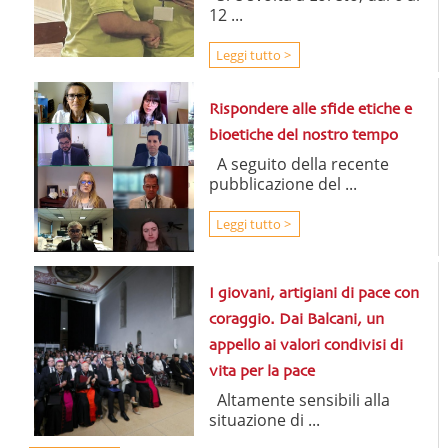
12 ...
Leggi tutto >
Rispondere alle sfide etiche e
bioetiche del nostro tempo
A seguito della recente
pubblicazione del ...
Leggi tutto >
I giovani, artigiani di pace con
coraggio. Dai Balcani, un
appello ai valori condivisi di
vita per la pace
Altamente sensibili alla
situazione di ...