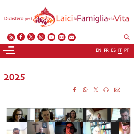
EN
FR
ES
IT
PT
2025