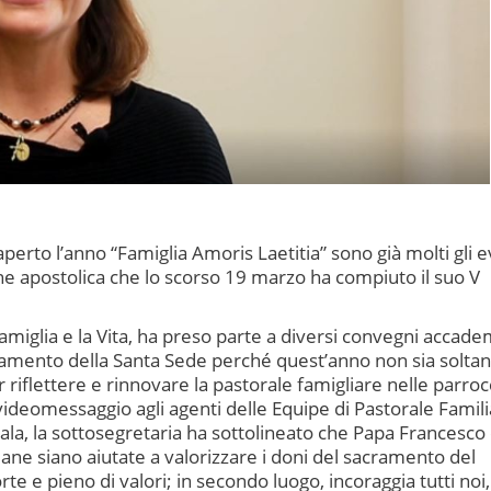
rto l’anno “Famiglia Amoris Laetitia” sono già molti gli e
e apostolica che lo scorso 19 marzo ha compiuto il suo V
amiglia e la Vita, ha preso parte a diversi convegni accade
giamento della Santa Sede perché quest’anno non sia solta
iflettere e rinnovare la pastorale famigliare nelle parroc
 videomessaggio agli agenti delle Equipe di Pastorale Famil
ala, la sottosegretaria ha sottolineato che Papa Francesco
tiane siano aiutate a valorizzare i doni del sacramento del
e e pieno di valori; in secondo luogo, incoraggia tutti noi,