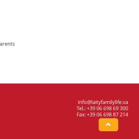
arents
info@laityfamilylife.va
Tel.: +39 06 698 69 300
Fax: +39 06 698 87 214