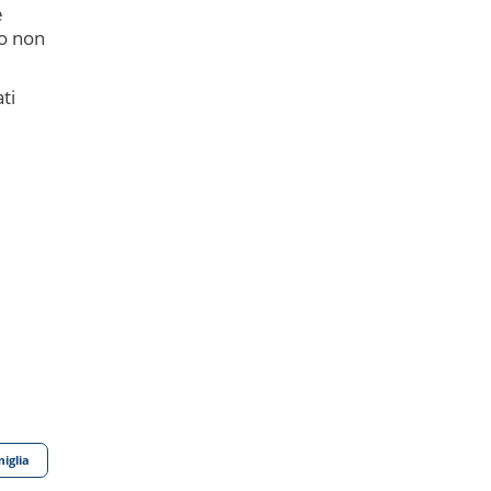
e
 o non
ti
iglia