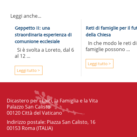
Leggi anche...
Geppetto II: una
Reti di famiglie per il fu
straordinaria esperienza di
della Chiesa
comunione ecclesiale
In che modo le reti di
famiglie possono ...
Si è svolta a Loreto, dal 6
al 12 ...
Leggi tutto >
Leggi tutto >
Dicastero per i Laici, la Famiglia e la Vita
Palazzo San Calisto
00120 Città del Vaticano
Indirizzo postale: Piazza San Calisto, 16
00153 Roma (ITALIA)