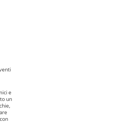
venti
mici e
nto un
chie,
iare
 con