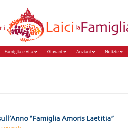
Famiglia e Vita
Giovani
Anziani
Notizie
 sull’Anno “Famiglia Amoris Laetitia”