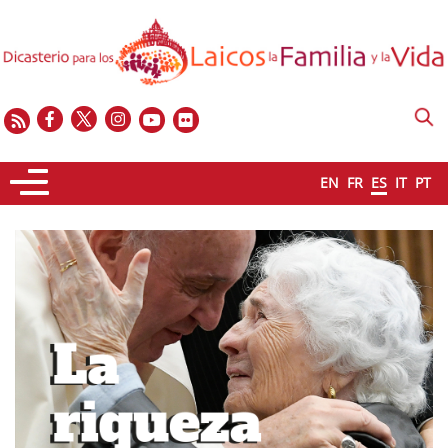
EN
FR
ES
IT
PT