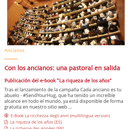
Ancianos
Con los ancianos: una pastoral en salida
Publicación del e-book “La riqueza de los años”
Tras el lanzamiento de la campaña Cada anciano es tu
abuelo - #SendYourHug, que ha tenido un increíble
alcance en todo el mundo, ya está disponible de forma
gratuita en nuestro sitio web ...
E-Book La ricchezza degli anni (multilingua version)
La riqueza de los años [ES]
La richesse des Années [FR]