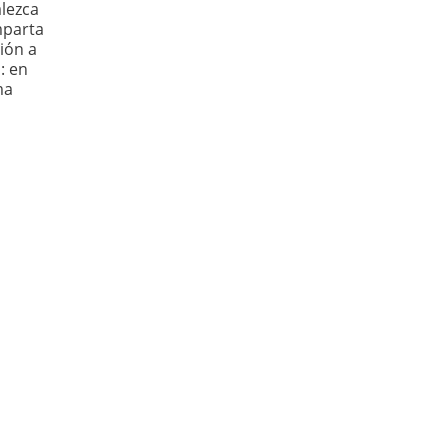
alezca
mparta
sión a
: en
ma