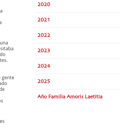
2020
la
2021
a
2022
 una
esitaba
2023
odo
tes.
2024
e gente
2025
zado
 de
Año Familia Amoris Laetitia
os
 es