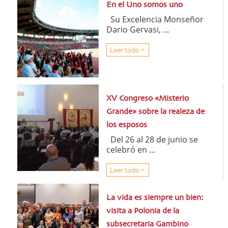
En el Uno somos uno
Su Excelencia Monseñor
Dario Gervasi, ...
Leer todo >
XV Congreso «Misterio
Grande» sobre la realeza de
los esposos
Del 26 al 28 de junio se
celebró en ...
Leer todo >
La vida es siempre un bien:
visita a Polonia de la
subsecretaria Gambino