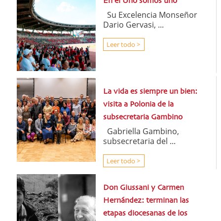
En el Uno somos uno
Su Excelencia Monseñor
Dario Gervasi, ...
Leer todo >
La vida es siempre un bien:
visita a Polonia de la
subsecretaria Gambino
Gabriella Gambino,
subsecretaria del ...
Leer todo >
Don Giussani y Carmen
Hernández: terminan las
etapas diocesanas de los