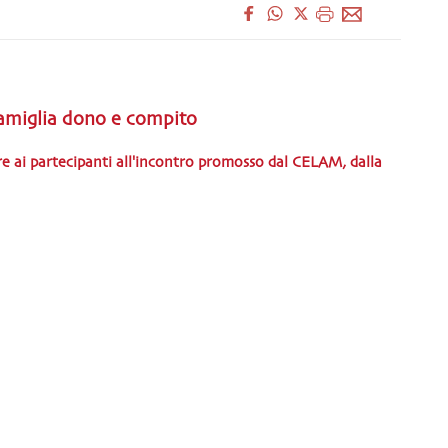
amiglia dono e compito
e ai partecipanti all'incontro promosso dal CELAM, dalla
 la Vita e dall'Istituto Giovanni Paolo II
anto Padre Leone XIV si è concluso, venerdì 19
 Giubilare e Sinodale per il Discernimento Fiducioso
 della Famiglia, che si è ...
CORSO E MULTIMEDIA [IT]
3