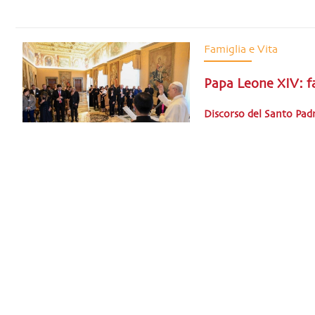
Famiglia e Vita
Papa Leone XIV: f
Discorso del Santo Padr
Pontificia Accademia per
Con un’Udienza del S
settembre, l’Incontro
sul Futuro della Vita e
PAPA LEONE XIV-DIS
1
2