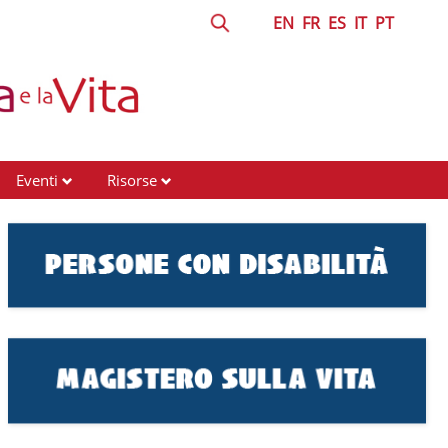
EN
FR
ES
IT
PT
Eventi
Risorse