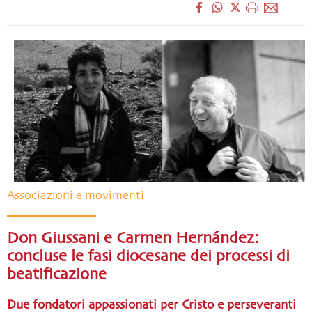
Associazioni e movimenti
Don Giussani e Carmen Hernández:
concluse le fasi diocesane dei processi di
beatificazione
Due fondatori appassionati per Cristo e perseveranti