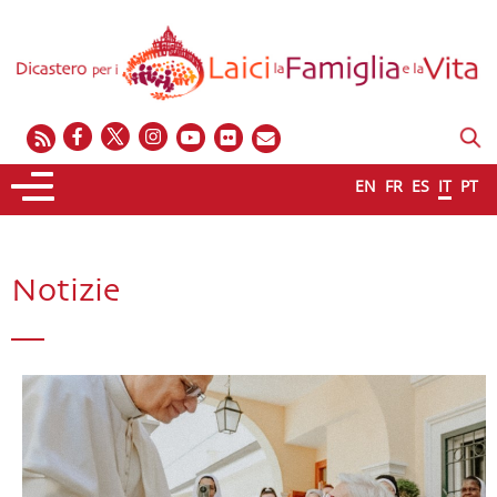
EN
FR
ES
IT
PT
Notizie