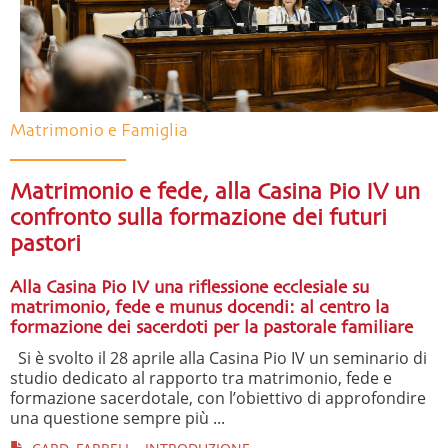
Matrimonio e Famiglia
Matrimonio e fede, alla Casina Pio IV un
confronto sulla formazione dei futuri
pastori
Alla Casina Pio IV una riflessione ecclesiale su
matrimonio, fede e munus docendi: al centro la
formazione dei sacerdoti per la pastorale familiare
Si è svolto il 28 aprile alla Casina Pio IV un seminario di
studio dedicato al rapporto tra matrimonio, fede e
formazione sacerdotale, con l’obiettivo di approfondire
una questione sempre più ...