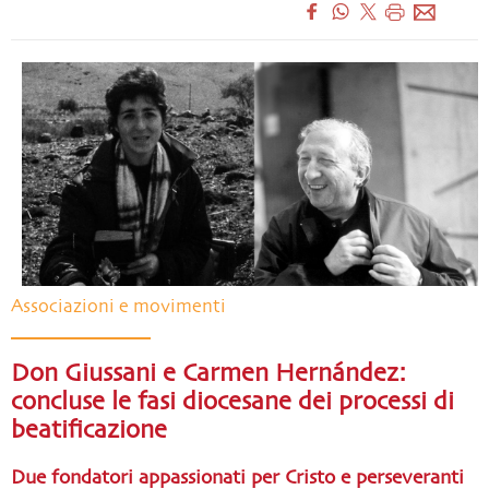
Associazioni e movimenti
Don Giussani e Carmen Hernández:
concluse le fasi diocesane dei processi di
beatificazione
Due fondatori appassionati per Cristo e perseveranti