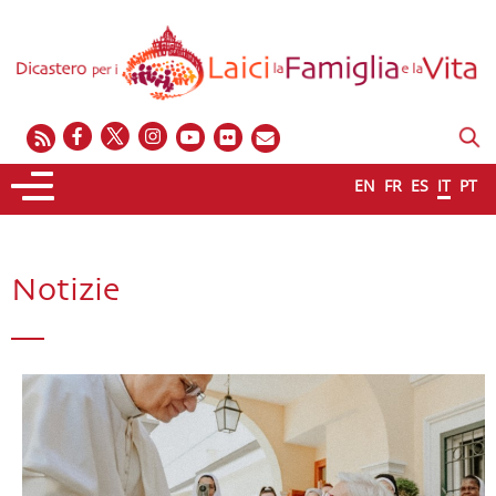
EN
FR
ES
IT
PT
Notizie