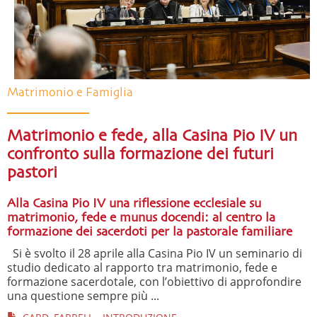
Matrimonio e Famiglia
Matrimonio e fede, alla Casina Pio IV un
confronto sulla formazione dei futuri
pastori
Alla Casina Pio IV una riflessione ecclesiale su
matrimonio, fede e munus docendi: al centro la
formazione dei sacerdoti per la pastorale familiare
Si è svolto il 28 aprile alla Casina Pio IV un seminario di
studio dedicato al rapporto tra matrimonio, fede e
formazione sacerdotale, con l’obiettivo di approfondire
una questione sempre più ...