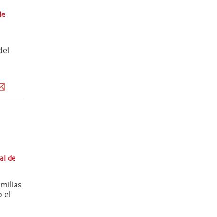
de
del
al de
milias
 el