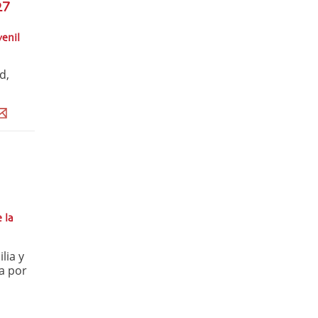
27
venil
d,
 la
lia y
a por