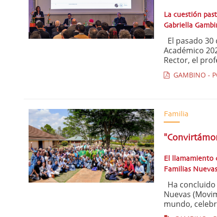
La cuestión past
Gabriella Gambi
El pasado 30 
Académico 2025
Rector, el prof
GAMBINO - PO
Familia
"Convirtámon
El llamamiento 
Familias Nueva
Ha concluido e
Nuevas (Movim
mundo, celebra