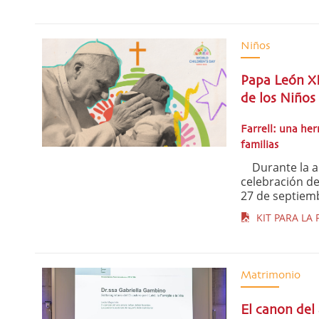
Niños
Papa León XI
de los Niños
Farrell: una her
familias
Durante la au
celebración de
27 de septiemb
KIT PARA LA 
Matrimonio
El canon del