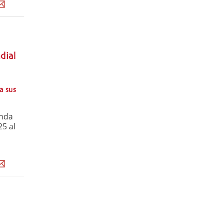
dial
a sus
unda
25 al