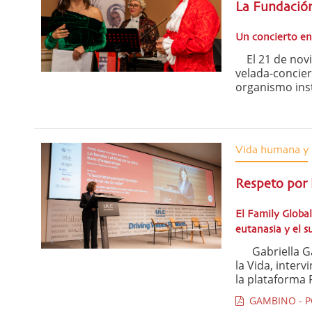
La Fundación
Un concierto en 
El 21 de novi
velada-concier
organismo inst
Vida humana y 
Respeto por 
El Family Globa
eutanasia y el su
Gabriella Gamb
la Vida, inter
la plataforma F
GAMBINO - P