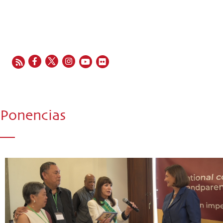
EN
FR
ES
IT
PT
Ponencias